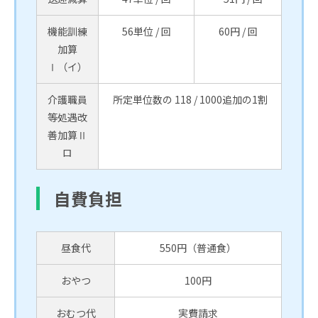
機能訓練
56単位 / 回
60円 / 回
加算
Ⅰ（イ）
介護職員
所定単位数の 118 / 1000追加の1割
等処遇改
善加算Ⅱ
ロ
自費負担
昼食代
550円（普通食）
おやつ
100円
おむつ代
実費請求