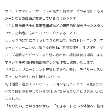
カインドケアのデイサービスの最大の特徴は、どの事業所でも
マ
シーンなどの設備が充実している
点にあります。
さらに
理学療法士や柔道整復師などの専門的知識を持ったスタッ
フ
が、高齢者の方のリハビリに介入することで、
しっかり“結果”にコミットできる施設で、筋力トレーニング、マ
シーントレーニング、起立歩行運動、有酸素運動、生活運動、グ
ループ運動などバランスよく組み合わせ、機能訓練指導員による
オリジナルの個別機能訓練プランを作成し実施
いたします。
さらにレクリエーションも充実しており、楽しくデイサービスに
通っていただけるのも特徴のひとつ。
制作活動＋遊び＋リハビリテーションを行うことで、当施設のす
べてで最も重要視している“楽しみ”ながらのリハビリを実現いた
しました。
「やりたい」という思いから、「できる！」という体験へ
、皆様